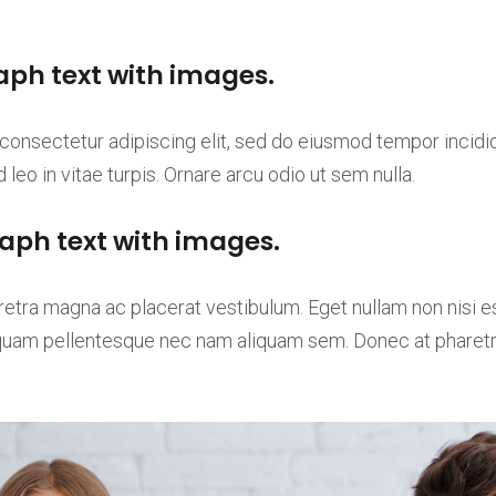
aph text with images.
consectetur adipiscing elit, sed do eiusmod tempor incidid
leo in vitae turpis. Ornare arcu odio ut sem nulla.
aph text with images.
tra magna ac placerat vestibulum. Eget nullam non nisi est
quam pellentesque nec nam aliquam sem. Donec at pharetr