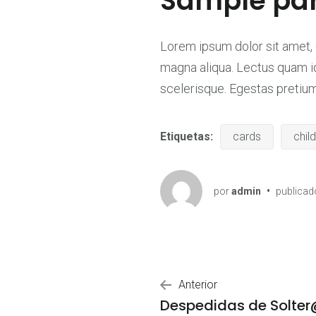
Sample par
Lorem ipsum dolor sit amet, 
magna aliqua. Lectus quam id 
scelerisque. Egestas pretiu
Etiquetas:
cards
chil
por
admin
•
publicad
Navegació
Anterior
Despedidas de Solte