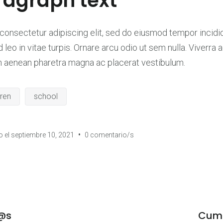
agraph text
consectetur adipiscing elit, sed do eiusmod tempor incidid
leo in vitae turpis. Ornare arcu odio ut sem nulla. Viverra a
m aenean pharetra magna ac placerat vestibulum.
dren
school
o el
septiembre 10, 2021
•
0 comentario/s
n
r@s
Cump