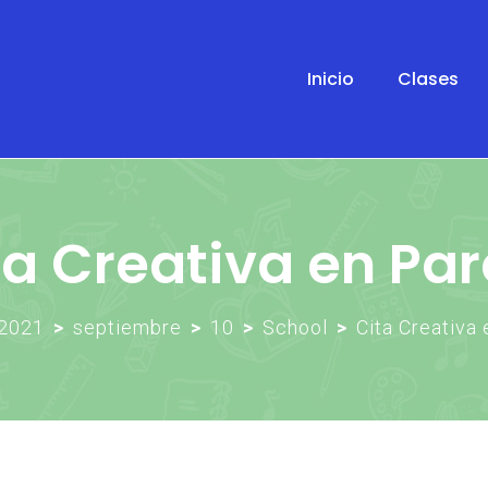
Inicio
Clases
ta Creativa en Par
2021
>
septiembre
>
10
>
School
>
Cita Creativa 