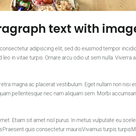
agraph text with imag
consectetur adipiscing elit, sed do eiusmod tempor incidid
leo in vitae turpis. Ornare arcu odio ut sem nulla. Viverra a
tra magna ac placerat vestibulum. Eget nullam non nisi est
quam pellentesque nec nam aliquam sem. Morbi accumsan e
amet. Etiam sit amet nisl purus. In metus vulputate eu scele
sPraesent quis consectetur maurisVivamus turpis turpis