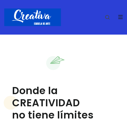
Saltar
Saltar
Saltar
a
al
al
la
contenido
pie
navegación
de
principal
página
Donde la
CREATIVIDAD
no tiene límites